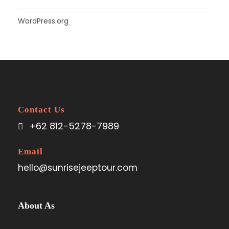
WordPress.org
Contact Us
+62 812-5278-7989
Email
hello@sunrisejeeptour.com
About As