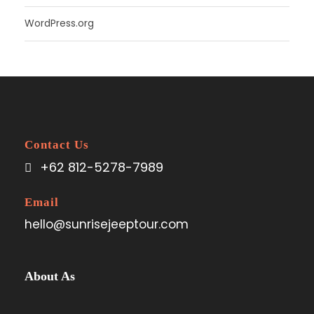
WordPress.org
Contact Us
+62 812-5278-7989
Email
hello@sunrisejeeptour.com
About As