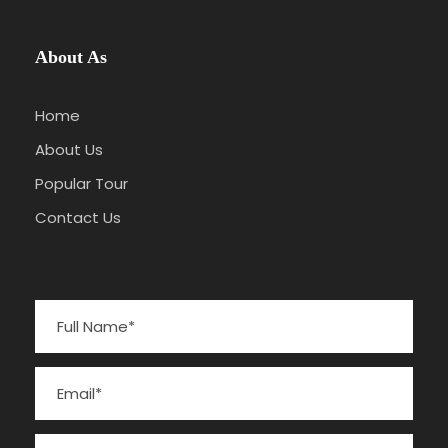
About As
Home
About Us
Popular Tour
Contact Us