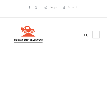
Login
Sign Up
Blog 2
Columns With
Frame