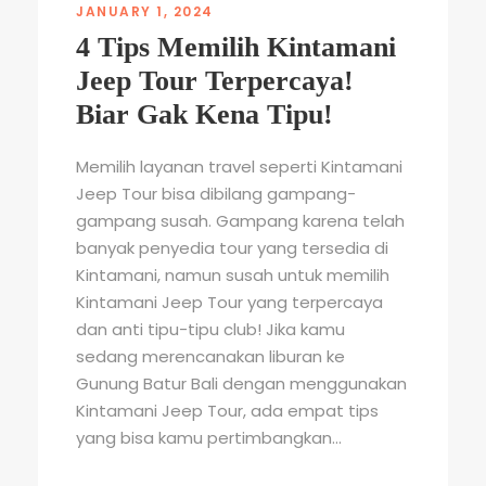
JANUARY 1, 2024
4 Tips Memilih Kintamani
Jeep Tour Terpercaya!
Biar Gak Kena Tipu!
Memilih layanan travel seperti Kintamani
Jeep Tour bisa dibilang gampang-
gampang susah. Gampang karena telah
banyak penyedia tour yang tersedia di
Kintamani, namun susah untuk memilih
Kintamani Jeep Tour yang terpercaya
dan anti tipu-tipu club! Jika kamu
sedang merencanakan liburan ke
Gunung Batur Bali dengan menggunakan
Kintamani Jeep Tour, ada empat tips
yang bisa kamu pertimbangkan...