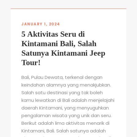
JANUARY 1, 2024
5 Aktivitas Seru di
Kintamani Bali, Salah
Satunya Kintamani Jeep
Tour!
Bali, Pulau Dewata, terkenal dengan
keindahan alamnya yang menakjubkan.
Salah satu destinasi yang tak boleh
kamu lewatkan di Bali adalah menjelajahi
daerah Kintamani, yang menyuguhkan
pengalaman wisata yang unik dan seru.
Berikut adalah lima aktivitas menarik di
Kintamani, Bali. Salah satunya adalah