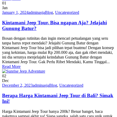
01
Jan
January 1, 2024
adminasja
Blog
,
Uncategorized
Kintamani Jeep Tour, Bisa ngapan Aja? Jelajahi
Gunung Batur?
Bosan dengan rutinitas dan ingin mencari petualangan yang seru
tanpa harus repot mendaki? Jelajahi Gunung Batur dengan
Kintamani Jeep Tour bisa jadi pilihan tepat buatmu! Dengan konsep
yang kekinian, harga mulai Rp 200.000 aja, dan gak ribet mendaki,
ini dia serunya menjelajahi keindahan Gunung Batur dengan
Kintamani Jeep Tour. Gak Perlu Ribet Mendaki, Kamu Tinggal...
Read More
02
Dec
December 2, 2023
adminasja
Blog
,
Uncategorized
Berapa Harga Kintamani Jeep Tour di Bali? Simak
Ini!
Harga Kintamani Jeep Tour hanya 200k? Benar banget, baca
paketnya sampai akhir ya! Siapa sangka, salah satu cara unik untuk