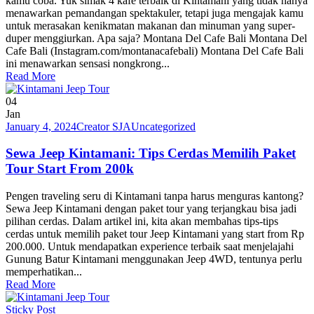
kamu coba. Yuk simak 4 kafe terbaik di Kintamani yang tidak hanya
menawarkan pemandangan spektakuler, tetapi juga mengajak kamu
untuk merasakan kenikmatan makanan dan minuman yang super-
duper menggiurkan. Apa saja? Montana Del Cafe Bali Montana Del
Cafe Bali (Instagram.com/montanacafebali) Montana Del Cafe Bali
ini menawarkan sensasi nongkrong...
Read More
04
Jan
January 4, 2024
Creator SJA
Uncategorized
Sewa Jeep Kintamani: Tips Cerdas Memilih Paket
Tour Start From 200k
Pengen traveling seru di Kintamani tanpa harus menguras kantong?
Sewa Jeep Kintamani dengan paket tour yang terjangkau bisa jadi
pilihan cerdas. Dalam artikel ini, kita akan membahas tips-tips
cerdas untuk memilih paket tour Jeep Kintamani yang start from Rp
200.000. Untuk mendapatkan experience terbaik saat menjelajahi
Gunung Batur Kintamani menggunakan Jeep 4WD, tentunya perlu
memperhatikan...
Read More
Sticky Post