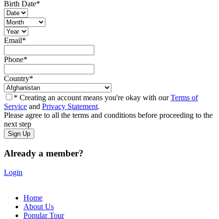
Birth Date
*
Email
*
Phone
*
Country
*
* Creating an account means you're okay with our
Terms of
Service
and
Privacy Statement
.
Please agree to all the terms and conditions before proceeding to the
next step
Already a member?
Login
Home
About Us
Popular Tour