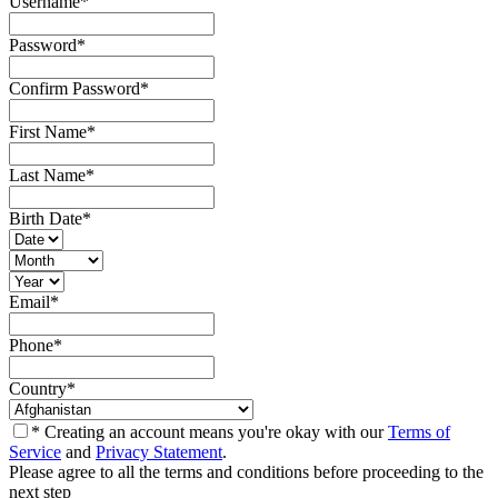
Username
*
Password
*
Confirm Password
*
First Name
*
Last Name
*
Birth Date
*
Email
*
Phone
*
Country
*
* Creating an account means you're okay with our
Terms of
Service
and
Privacy Statement
.
Please agree to all the terms and conditions before proceeding to the
next step