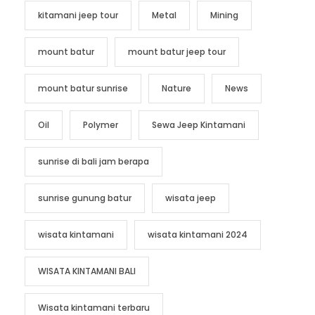
kitamani jeep tour
Metal
Mining
mount batur
mount batur jeep tour
mount batur sunrise
Nature
News
Oil
Polymer
Sewa Jeep Kintamani
sunrise di bali jam berapa
sunrise gunung batur
wisata jeep
wisata kintamani
wisata kintamani 2024
WISATA KINTAMANI BALI
Wisata kintamani terbaru