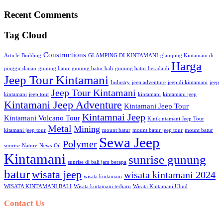
Recent Comments
Tag Cloud
Constructions
Article
Building
GLAMPING DI KINTAMANI
glamping Kintamani di
Harga
pinggir danau
gunung batur
gunung batur bali
gunung batur berada di
Jeep Tour Kintamani
Industry
jeep adventure
jeep di kintamani
jeep
Jeep Tour Kintamani
kintamani
jeep tour
kintamani
kintamani jeep
Kintamani Jeep Adventure
Kintamani Jeep Tour
Kintamnai Jeep
Kintamani Volcano Tour
Kintkintamani Jeep Tour
Metal
Mining
kitamani jeep tour
mount batur
mount batur jeep tour
mount batur
Sewa Jeep
Polymer
sunrise
Nature
News
Oil
Kintamani
sunrise gunung
sunrise di bali jam berapa
batur
wisata jeep
wisata kintamani 2024
wisata kintamani
WISATA KINTAMANI BALI
Wisata kintamani terbaru
Wisata Kintamani Ubud
Contact Us