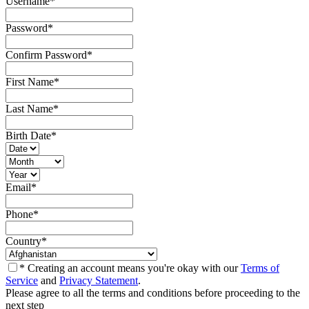
Username
*
Password
*
Confirm Password
*
First Name
*
Last Name
*
Birth Date
*
Email
*
Phone
*
Country
*
* Creating an account means you're okay with our
Terms of
Service
and
Privacy Statement
.
Please agree to all the terms and conditions before proceeding to the
next step