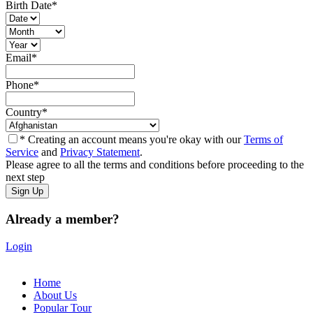
Birth Date
*
Email
*
Phone
*
Country
*
* Creating an account means you're okay with our
Terms of
Service
and
Privacy Statement
.
Please agree to all the terms and conditions before proceeding to the
next step
Already a member?
Login
Home
About Us
Popular Tour