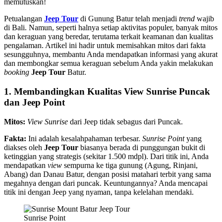
memutuskan!
Petualangan
Jeep Tour
di Gunung Batur telah menjadi
trend
wajib
di Bali. Namun, seperti halnya setiap aktivitas populer, banyak mitos
dan keraguan yang beredar, terutama terkait keamanan dan kualitas
pengalaman. Artikel ini hadir untuk memisahkan mitos dari fakta
sesungguhnya, membantu Anda mendapatkan informasi yang akurat
dan membongkar semua keraguan sebelum Anda yakin melakukan
booking
Jeep Tour
Batur.
1. Membandingkan Kualitas View Sunrise Puncak
dan Jeep Point
Mitos:
View Sunrise
dari Jeep tidak sebagus dari Puncak.
Fakta:
Ini adalah kesalahpahaman terbesar.
Sunrise Point
yang
diakses oleh
Jeep Tour
biasanya berada di punggungan bukit di
ketinggian yang strategis (sekitar 1.500 mdpl). Dari titik ini, Anda
mendapatkan
view
sempurna ke tiga gunung (Agung, Rinjani,
Abang) dan Danau Batur, dengan posisi matahari terbit yang sama
megahnya dengan dari puncak. Keuntungannya? Anda mencapai
titik ini dengan Jeep yang nyaman, tanpa kelelahan mendaki.
Sunrise Point