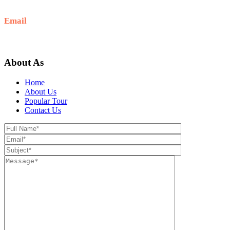
+62 812-5278-7989
Email
hello@sunrisejeeptour.com
About As
Home
About Us
Popular Tour
Contact Us