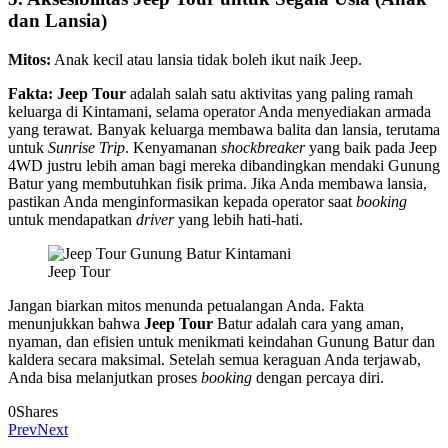
dan Lansia)
Mitos:
Anak kecil atau lansia tidak boleh ikut naik Jeep.
Fakta:
Jeep Tour
adalah salah satu aktivitas yang paling ramah
keluarga di Kintamani, selama operator Anda menyediakan armada
yang terawat. Banyak keluarga membawa balita dan lansia, terutama
untuk
Sunrise Trip
. Kenyamanan
shockbreaker
yang baik pada Jeep
4WD justru lebih aman bagi mereka dibandingkan mendaki Gunung
Batur yang membutuhkan fisik prima. Jika Anda membawa lansia,
pastikan Anda menginformasikan kepada operator saat
booking
untuk mendapatkan
driver
yang lebih hati-hati.
Jeep Tour
Jangan biarkan mitos menunda petualangan Anda. Fakta
menunjukkan bahwa
Jeep Tour
Batur adalah cara yang aman,
nyaman, dan efisien untuk menikmati keindahan Gunung Batur dan
kaldera secara maksimal. Setelah semua keraguan Anda terjawab,
Anda bisa melanjutkan proses
booking
dengan percaya diri.
0
Shares
Prev
Next