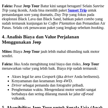
Fakta:
Pasar
Jeep Tour
Batur kini sangat beragam! Selain
Sunrise
Trip
yang ikonik, Anda bisa memilih paket
Sunset Trip
untuk
pemandangan sore yang dramatis,
Day Trip
yang fokus pada
eksplorasi Black Lava dan Black Sand, bahkan paket
combo
yang
sudah termasuk kunjungan ke
Coffee Plantation
dan Pemandian Air
Panas. Selalu cek penawaran paket yang lengkap sebelum
booking
.
4. Analisis Biaya dan Value Perjalanan
Menggunakan Jeep
Mitos:
Biaya
Jeep Tour
jauh lebih mahal dibanding naik motor
sendiri.
Fakta:
Jika Anda menghitung total biaya dan risiko,
Jeep Tour
menawarkan
value
yang lebih baik. Biaya
trip
sudah termasuk:
Akses legal ke area
Geopark
(jika
driver
Anda berlisensi).
Kenyamanan dan keamanan Jeep 4WD.
Driver
sebagai pemandu dan fotografer pribadi.
Penghematan waktu. Mengendarai motor sendiri sangat
berbahaya dan sering dilarang masuk ke jalur
off-road
vulkanik.
5. Aksesibilitas Jeep Tour untuk Segala Usia (Anak