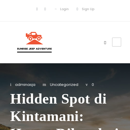
Login
Sign Up
adminasja
Uncategorized
0
Hidden Spot di
Kintamani: