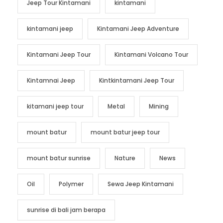
Jeep Tour Kintamani
kintamani
kintamani jeep
Kintamani Jeep Adventure
Kintamani Jeep Tour
Kintamani Volcano Tour
Kintamnai Jeep
Kintkintamani Jeep Tour
kitamani jeep tour
Metal
Mining
mount batur
mount batur jeep tour
mount batur sunrise
Nature
News
Oil
Polymer
Sewa Jeep Kintamani
sunrise di bali jam berapa