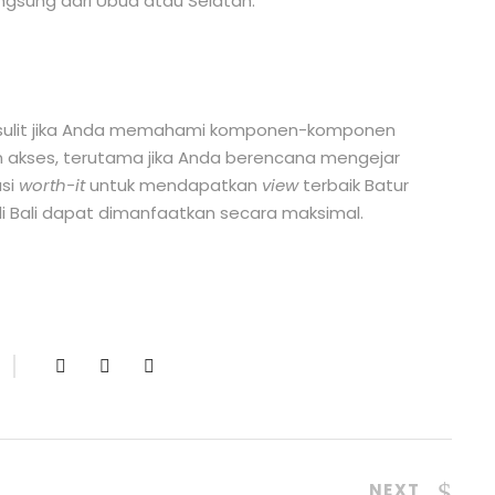
ngsung dari Ubud atau Selatan.
 sulit jika Anda memahami komponen-komponen
akses, terutama jika Anda berencana mengejar
asi
worth-it
untuk mendapatkan
view
terbaik Batur
 di Bali dapat dimanfaatkan secara maksimal.
NEXT