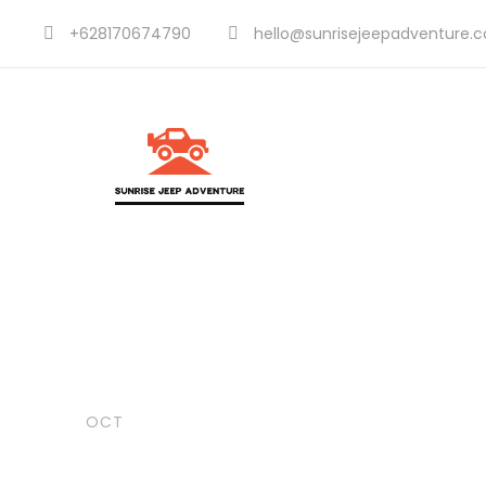
+628170674790
hello@sunrisejeepadventure.
20
adminasja
Uncategorized
Biaya Libur
OCT