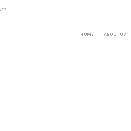
com
HOME
ABOUT US
0
an Kintamani: Pand