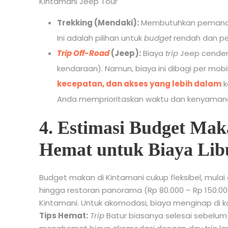
Kintamani Jeep Tour
Trekking (Mendaki):
Membutuhkan pemandu l
Ini adalah pilihan untuk
budget
rendah dan pe
Trip Off-Road
(Jeep):
Biaya
trip
Jeep cenderu
kendaraan). Namun, biaya ini dibagi per mo
kecepatan, dan akses yang lebih dalam
k
Anda memprioritaskan waktu dan kenyaman
4. Estimasi Budget Mak
Hemat untuk Biaya Lib
Budget makan di Kintamani cukup fleksibel, mulai 
hingga restoran panorama (Rp 80.000 – Rp 150.000)
Kintamani. Untuk akomodasi, biaya menginap di ka
Tips Hemat:
Trip
Batur biasanya selesai sebelum 