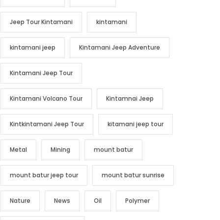
Jeep Tour Kintamani
kintamani
kintamani jeep
Kintamani Jeep Adventure
Kintamani Jeep Tour
Kintamani Volcano Tour
Kintamnai Jeep
Kintkintamani Jeep Tour
kitamani jeep tour
Metal
Mining
mount batur
mount batur jeep tour
mount batur sunrise
Nature
News
Oil
Polymer