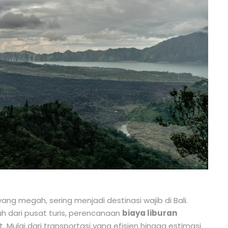
 megah, sering menjadi destinasi wajib di Bali.
h dari pusat turis, perencanaan
biaya liburan
ulai dari transportasi yang efisien hingga estimasi