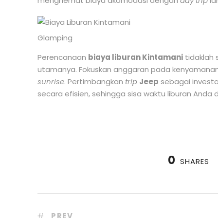
menghemat biaya akomodasi dengan
day trip
la
Glamping
Perencanaan
biaya liburan Kintamani
tidaklah
utamanya. Fokuskan anggaran pada kenyamanan 
sunrise
. Pertimbangkan
trip
Jeep
sebagai invest
secara efisien, sehingga sisa waktu liburan Anda
0
SHARES
PREV