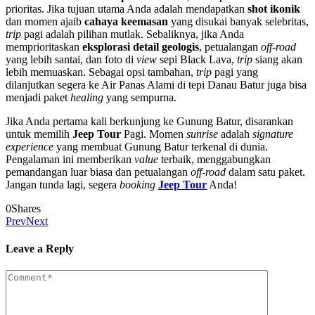
prioritas. Jika tujuan utama Anda adalah mendapatkan
shot ikonik
dan momen ajaib
cahaya keemasan
yang disukai banyak selebritas,
trip
pagi adalah pilihan mutlak. Sebaliknya, jika Anda
memprioritaskan
eksplorasi detail geologis
, petualangan
off-road
yang lebih santai, dan foto di
view
sepi Black Lava,
trip
siang akan
lebih memuaskan. Sebagai opsi tambahan,
trip
pagi yang
dilanjutkan segera ke Air Panas Alami di tepi Danau Batur juga bisa
menjadi paket
healing
yang sempurna.
Jika Anda pertama kali berkunjung ke Gunung Batur, disarankan
untuk memilih
Jeep Tour
Pagi. Momen
sunrise
adalah
signature
experience
yang membuat Gunung Batur terkenal di dunia.
Pengalaman ini memberikan
value
terbaik, menggabungkan
pemandangan luar biasa dan petualangan
off-road
dalam satu paket.
Jangan tunda lagi, segera
booking
Jeep Tour
Anda!
0
Shares
Prev
Next
Leave a Reply