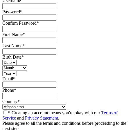
Username
*
Password
*
Confirm Password
*
First Name
*
Last Name
*
Birth Date
*
Email
*
Phone
*
Country
*
* Creating an account means you're okay with our
Terms of
Service
and
Privacy Statement
.
Please agree to all the terms and conditions before proceeding to the
next step