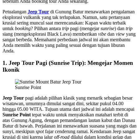
sebelum Anda booking tour Anda sekarang.
Petualangan
Jeep Tour
di Gunung Batur menawarkan pengalaman
eksplorasi vulkanik yang tak terlupakan. Namun, satu pertanyaan
krusial sering muncul saat merencanakan: Kapan waktu terbaik
untuk
booking
? Pilihan antara
trip
pagi (mengejar
sunrise
) dan
trip
siang (mengeksplorasi Black Lava) memberikan
vibe
dan
view
yang
sangat berbeda. Memahami perbedaan jadwal ini akan membantu
Anda memilih waktu yang paling sesuai dengan tujuan liburan
Anda.
1. Jeep Tour Pagi (Sunrise Trip): Mengejar Momen
Ikonik
Sunrise Point
Jeep Tour
pagi adalah pilihan klasik yang menarik sebagian besar
wisatawan, umumnya dimulai sangat dini, sekitar pukul 04.00
hingga 05.00 WITA. Tujuan utama dari jadwal ini adalah mencapai
Sunrise Point
tepat waktu untuk menyaksikan matahari terbit di
atas Gunung Agung, dengan pemandangan lautan kabut dan Danau
Batur di bawah. Perjalanan ini menawarkan suasana yang magis dan
sunyi, meskipun
spot
fajar cenderung ramai. Kendaraan Jeep sangat
krusial di sini karena jalur
off-road
dilalui dalam kondisi gelap dan