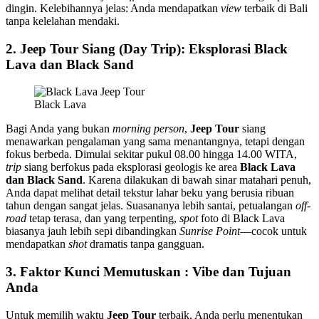
dingin. Kelebihannya jelas: Anda mendapatkan
view
terbaik di Bali
tanpa kelelahan mendaki.
2. Jeep Tour Siang (Day Trip): Eksplorasi Black
Lava dan Black Sand
Black Lava
Bagi Anda yang bukan
morning person
,
Jeep Tour
siang
menawarkan pengalaman yang sama menantangnya, tetapi dengan
fokus berbeda. Dimulai sekitar pukul 08.00 hingga 14.00 WITA,
trip
siang berfokus pada eksplorasi geologis ke area
Black Lava
dan Black Sand
. Karena dilakukan di bawah sinar matahari penuh,
Anda dapat melihat detail tekstur lahar beku yang berusia ribuan
tahun dengan sangat jelas. Suasananya lebih santai, petualangan
off-
road
tetap terasa, dan yang terpenting,
spot
foto di Black Lava
biasanya jauh lebih sepi dibandingkan
Sunrise Point
—cocok untuk
mendapatkan
shot
dramatis tanpa gangguan.
3. Faktor Kunci Memutuskan : Vibe dan Tujuan
Anda
Untuk memilih waktu
Jeep Tour
terbaik, Anda perlu menentukan