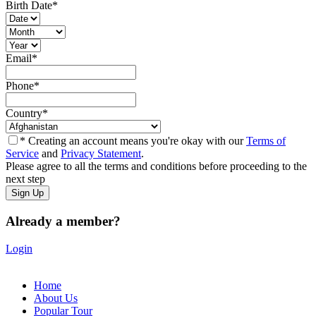
Birth Date
*
Email
*
Phone
*
Country
*
* Creating an account means you're okay with our
Terms of
Service
and
Privacy Statement
.
Please agree to all the terms and conditions before proceeding to the
next step
Already a member?
Login
Home
About Us
Popular Tour