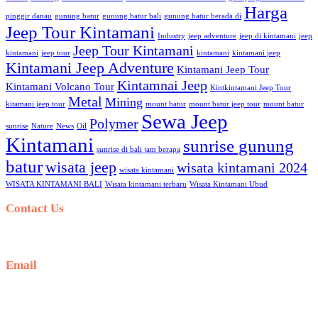
Harga
pinggir danau
gunung batur
gunung batur bali
gunung batur berada di
Jeep Tour Kintamani
Industry
jeep adventure
jeep di kintamani
jeep
Jeep Tour Kintamani
kintamani
jeep tour
kintamani
kintamani jeep
Kintamani Jeep Adventure
Kintamani Jeep Tour
Kintamnai Jeep
Kintamani Volcano Tour
Kintkintamani Jeep Tour
Metal
Mining
kitamani jeep tour
mount batur
mount batur jeep tour
mount batur
Sewa Jeep
Polymer
sunrise
Nature
News
Oil
Kintamani
sunrise gunung
sunrise di bali jam berapa
batur
wisata jeep
wisata kintamani 2024
wisata kintamani
WISATA KINTAMANI BALI
Wisata kintamani terbaru
Wisata Kintamani Ubud
Contact Us
+62 812-5278-7989
Email
hello@sunrisejeeptour.com